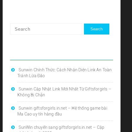
Bài đăng gần đây
Sunwin Chính Thức: Cách Nhận Diện Link An Toàn
Tránh Lừa Đảo
Sunwin Cập Nhật Link Mới Nhất Từ Giftsforgirls –
Không Bị Chặn
Sunwin giftsforgirls.in.net – Hệ thống game bài
Ma Cao uy tín hàng đầu
SunWin chuyển sang giftsforgirls.in.net – Cập