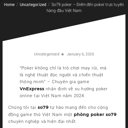
Home
Uncategorized
So79 poker – Điểm đến poker trực tuyến
hàng đầu Việt Nam
Uncategorized
January 6, 2026
“Poker không chỉ là trò chơi may rủi, mà
là nghệ thuật đọc người và chiến thuật
thông minh” – Chuyên gia game
VnExpress
nhận định về xu hướng poker
online tại Việt Nam năm 2024.
so79
Chúng tôi tại
tự hào mang đến cho cộng
phòng poker so79
đồng game thủ Việt Nam một
chuyên nghiệp và hiện đại nhất.