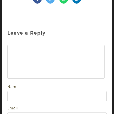
Leave a Reply
Name
*
Email
*