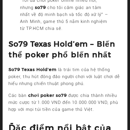
“Tôi đã chơi poker online nhiều nơi,
so79
nhưng
cho tôi cảm giác an tâm
nhất về độ minh bạch và tốc độ xử lý” –
Anh Minh, game thủ 5 năm kinh nghiệm
từ TP.HCM chia sẻ.
So79 Texas Hold’em
– Biến
thể poker phổ biến nhất
So79 Texas Hold’em
là trái tim của hệ thống
poker, thu hút đông đảo người chơi với luật chơi dễ
hiểu nhưng chiến thuật phong phú.
chơi poker so79
Các bàn
được chia thành nhiều
mức cược từ 1.000 VND đến 10.000.000 VND, phù
hợp với mọi túi tiền của game thủ Việt.
Đặc điểm nổi bật của