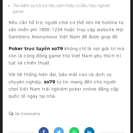
Tìm kiếm sự hỗ trợ nếu cảm thấy có dấu hiệu nghiện
game
Nếu cần hỗ trợ, người chơi có thể liên hệ hotline tư
vấn miễn phí 1800-1234 hoặc truy cập website Hội
Gamblers Anonymous Việt Nam để được giúp đỡ.
Poker trực tuyến so79
không chỉ là nơi giải trí mà
còn là cộng đồng game thủ Việt Nam yêu thích trí
tuệ và chiến thuật.
Với hệ thống hiện đại, bảo mật cao và dịch vụ
so79
chuyên nghiệp,
tự tin mang đến cho người
chơi Việt Nam trải nghiệm poker online đẳng cấp
quốc tế ngay tại nhà.
No Comments