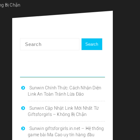
ng Bị Chặn
Bài đăng gần đây
Sunwin Chính Thức: Cách Nhận Diện
Link An Toàn Tránh Lừa Đảo
Sunwin Cập Nhật Link Mới Nhất Từ
Giftsforgirls – Không Bị Chặn
Sunwin giftsforgirls.in.net – Hệ thống
game bài Ma Cao uy tín hàng đầu