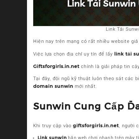
Link Tải Sunwi
Hiện nay trên mạng có rất nhiều website g
link tải 
Việc lựa chọn địa chỉ uy tín để lấy
Giftsforgirls.in.net
chính là giải pháp tin c
Tại đây, đội ngũ kỹ thuật luôn theo sát các 
domain sunwin
mới nhất.
Sunwin
Cung Cấp Đa
giftsforgirls.in.net
Khi truy cập vào
, người 
Link sunwin
bản web chơi nhanh trên máy t