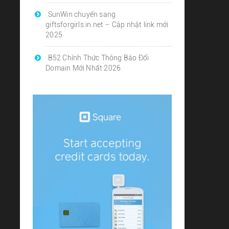
SunWin chuyển sang
giftsforgirls.in.net – Cập nhật link mới
2025
B52 Chính Thức Thông Báo Đổi
Domain Mới Nhất 2026