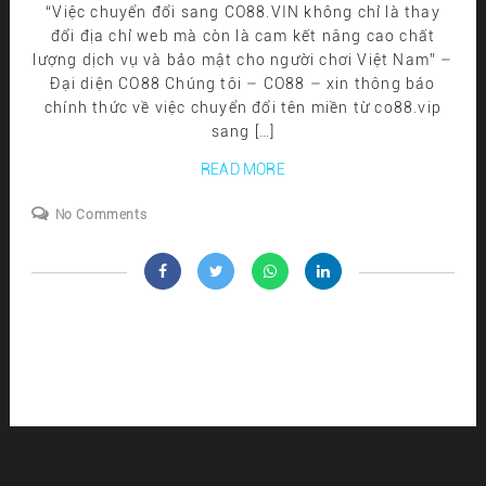
“Việc chuyển đổi sang CO88.VIN không chỉ là thay
đổi địa chỉ web mà còn là cam kết nâng cao chất
lượng dịch vụ và bảo mật cho người chơi Việt Nam” –
Đại diện CO88 Chúng tôi – CO88 – xin thông báo
chính thức về việc chuyển đổi tên miền từ co88.vip
sang […]
READ MORE
No Comments