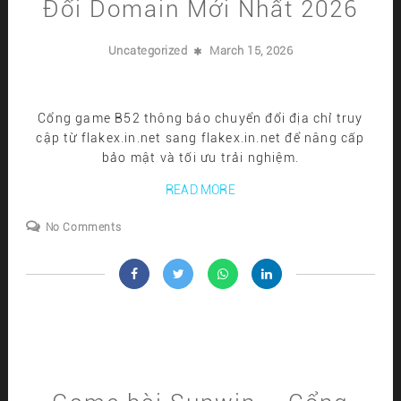
Đổi Domain Mới Nhất 2026
Uncategorized
March 15, 2026
Cổng game B52 thông báo chuyển đổi địa chỉ truy
cập từ flakex.in.net sang flakex.in.net để nâng cấp
bảo mật và tối ưu trải nghiệm.
READ MORE
No Comments