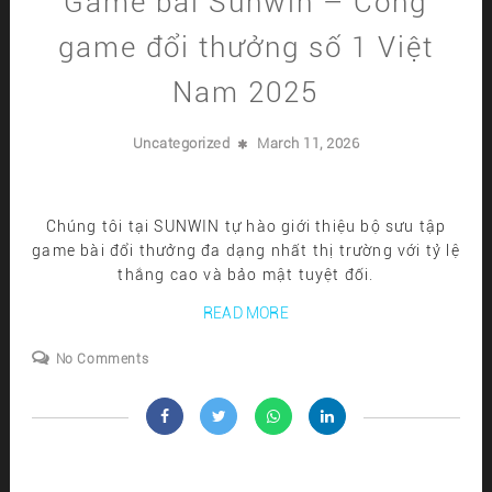
Game bài Sunwin – Cổng
game đổi thưởng số 1 Việt
Nam 2025
Uncategorized
March 11, 2026
Chúng tôi tại SUNWIN tự hào giới thiệu bộ sưu tập
game bài đổi thưởng đa dạng nhất thị trường với tỷ lệ
thắng cao và bảo mật tuyệt đối.
READ MORE
No Comments