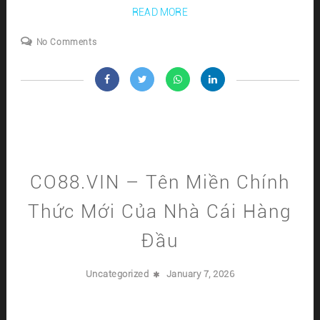
READ MORE
No Comments
CO88.VIN – Tên Miền Chính
Thức Mới Của Nhà Cái Hàng
Đầu
Uncategorized
January 7, 2026