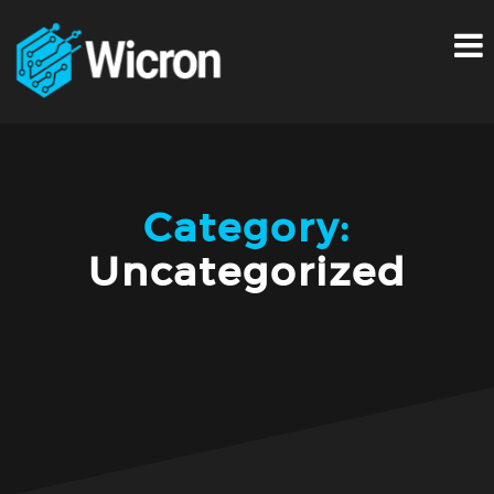
Skip
to
content
Category:
Uncategorized