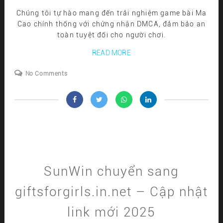
Chúng tôi tự hào mang đến trải nghiệm game bài Ma
Cao chính thống với chứng nhận DMCA, đảm bảo an
toàn tuyệt đối cho người chơi.
READ MORE
No Comments
SunWin chuyển sang
giftsforgirls.in.net – Cập nhật
link mới 2025