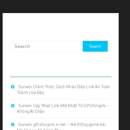
Bài đăng gần đây
Sunwin Chính Thức: Cách Nhận Diện Link An Toàn
Tránh Lừa Đảo
Sunwin Cập Nhật Link Mới Nhất Từ Giftsforgirls –
Không Bị Chặn
Sunwin giftsforgirls.in.net – Hệ thống game bài